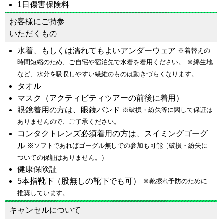
1日傷害保険料
お客様にご持参
いただくもの
水着、もしくは濡れてもよいアンダーウェア
※着替えの
時間短縮のため、
ご自宅や宿泊先で水着を着用ください。 ※綿生地
など、水分を吸収しやすい繊維のものは動きづらくなります。
タオル
マスク（アクティビティツアーの前後に着用）
眼鏡着用の方は、眼鏡バンド
※破損・紛失等に関して保証は
ありませんので、ご了承ください。
コンタクトレンズ必須着用の方は、スイミングゴーグ
ル
※ソフトであればゴーグル無しでの参加も可能（破損・紛失に
ついての保証はありません。）
健康保険証
5本指靴下（股無しの靴下でも可）
※靴擦れ予防のために
推奨しています。
キャンセルについて