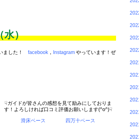
20
20
20
日（水）
20
20
ざいました！
facebook
，
Instagram
やっています！ぜ
20
20
20
20
☟ガイドが皆さんの感想を見て励みにしておりま
す！よろしければ口コミ評価お願いします(^o^)☟
20
滑床ベース
四万十ベース
20
20