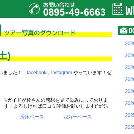
20
土)
20
20
ざいました！
facebook
，
Instagram
やっています！ぜ
20
20
☟ガイドが皆さんの感想を見て励みにしておりま
20
す！よろしければ口コミ評価お願いします(^o^)☟
20
滑床ベース
四万十ベース
20