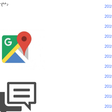
^^♪
20
20
20
20
20
20
20
20
20
20
20