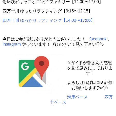
滑床渓谷キャニオニング ファミリー【14:00〜17:00】
四万十川 ゆったりラフティング【9:15〜12:15】
四万十川 ゆったりラフティング【14:00〜17:00】
今日はご参加誠にありがとうございました！
facebook
，
Instagram
やっています！ぜひのぞいて見て下さい(^^♪
☟ガイドが皆さんの感想
を見て励みにしておりま
す！
よろしければ口コミ評価
お願いします(^o^)☟
滑床ベース
四万
十ベース