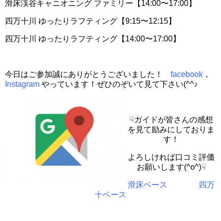
滑床渓谷キャニオニング ファミリー【14:00〜17:00】
四万十川 ゆったりラフティング【9:15〜12:15】
四万十川 ゆったりラフティング【14:00〜17:00】
今日はご参加誠にありがとうございました！
facebook
，
Instagram
やっています！ぜひのぞいて見て下さい(^^♪
☟ガイドが皆さんの感想
を見て励みにしておりま
す！
よろしければ口コミ評価
お願いします(^o^)☟
滑床ベース
四万
十ベース