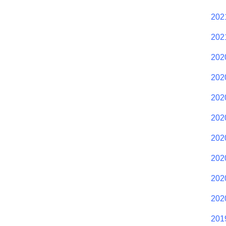
20
20
20
20
20
20
20
20
20
20
20