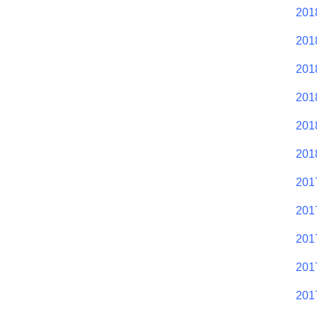
20
20
20
20
20
20
20
20
20
20
20