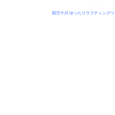
四万十川 ゆったりラフティングツア