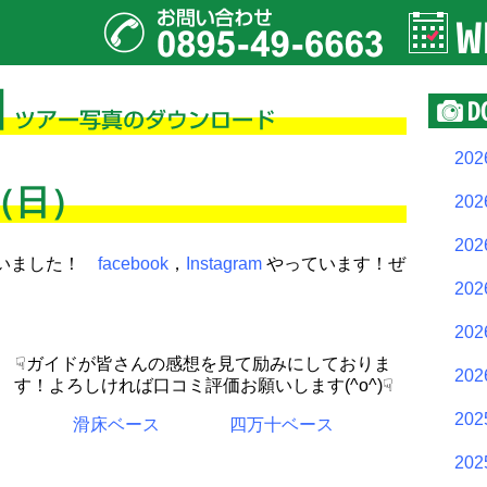
20
日（日）
20
20
ざいました！
facebook
，
Instagram
やっています！ぜ
20
20
☟ガイドが皆さんの感想を見て励みにしておりま
20
す！よろしければ口コミ評価お願いします(^o^)☟
20
滑床ベース
四万十ベース
20