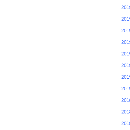
20
20
20
20
20
20
20
20
20
20
20