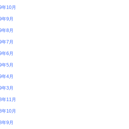
19年10月
19年9月
19年8月
19年7月
19年6月
19年5月
19年4月
19年3月
18年11月
18年10月
18年9月