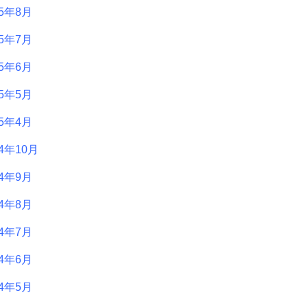
25年8月
25年7月
25年6月
25年5月
25年4月
24年10月
24年9月
24年8月
24年7月
24年6月
24年5月