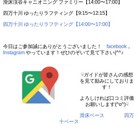
滑床渓谷キャニオニング ファミリー【14:00〜17:00】
四万十川 ゆったりラフティング【9:15〜12:15】
四万十川 ゆったりラフティング【14:00〜17:00】
今日はご参加誠にありがとうございました！
facebook
，
Instagram
やっています！ぜひのぞいて見て下さい(^^♪
☟ガイドが皆さんの感想
を見て励みにしておりま
す！
よろしければ口コミ評価
お願いします(^o^)☟
滑床ベース
四万
十ベース